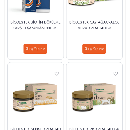
BİODESTEK BİOTİN DÖKÜLME
BİODESTEK ÇAY AĞACI-ALOE
KARŞITI ŞAMPUAN 330 ML
VERA KREM 140GR
Giriş Yapınız
Giriş Yapınız
BİODESTEK SENSE KREM 140
BİODESTEK RB KREM 140 GR