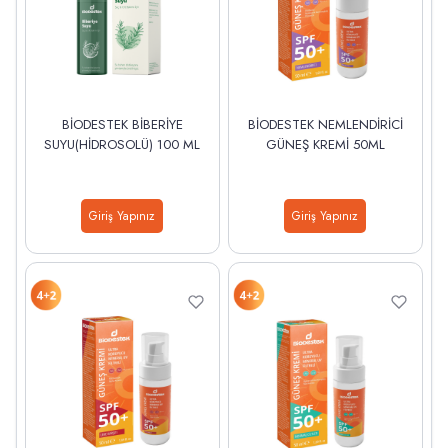
BİODESTEK BİBERİYE
BİODESTEK NEMLENDİRİCİ
SUYU(HİDROSOLÜ) 100 ML
GÜNEŞ KREMİ 50ML
Giriş Yapınız
Giriş Yapınız