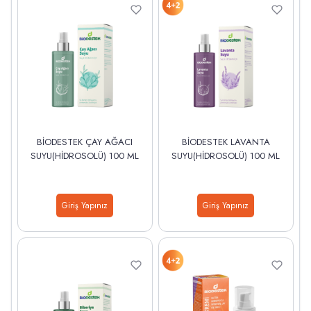
BİODESTEK ÇAY AĞACI
BİODESTEK LAVANTA
SUYU(HİDROSOLÜ) 100 ML
SUYU(HİDROSOLÜ) 100 ML
Giriş Yapınız
Giriş Yapınız