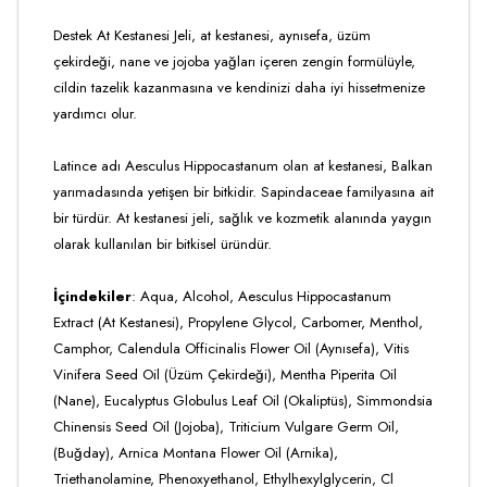
Destek At Kestanesi Jeli, at kestanesi, aynısefa, üzüm
çekirdeği, nane ve jojoba yağları içeren zengin formülüyle,
cildin tazelik kazanmasına ve kendinizi daha iyi hissetmenize
yardımcı olur.
Latince adı Aesculus Hippocastanum olan at kestanesi, Balkan
yarımadasında yetişen bir bitkidir. Sapindaceae familyasına ait
bir türdür. At kestanesi jeli, sağlık ve kozmetik alanında yaygın
olarak kullanılan bir bitkisel üründür.
İçindekiler
: Aqua, Alcohol, Aesculus Hippocastanum
Extract (At Kestanesi), Propylene Glycol, Carbomer, Menthol,
Camphor, Calendula Officinalis Flower Oil (Aynısefa), Vitis
Vinifera Seed Oil (Üzüm Çekirdeği), Mentha Piperita Oil
(Nane), Eucalyptus Globulus Leaf Oil (Okaliptüs), Simmondsia
Chinensis Seed Oil (Jojoba), Triticium Vulgare Germ Oil,
(Buğday), Arnica Montana Flower Oil (Arnika),
Triethanolamine, Phenoxyethanol, Ethylhexylglycerin, Cl